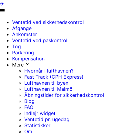
✈️
Ventetid ved sikkerhedskontrol
Afgange
Ankomster
Ventetid ved paskontrol
Tog
Parkering
Kompensation
Mere
Hvornår i lufthavnen?
Fast Track (CPH Express)
Lufthavnen til byen
Lufthavnen til Malmö
Åbningstider for sikkerhedskontrol
Blog
FAQ
Indlejr widget
Ventetid pr. ugedag
Statistikker
Om