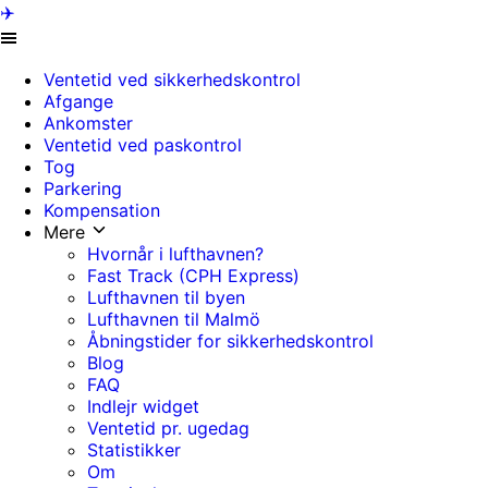
✈️
Ventetid ved sikkerhedskontrol
Afgange
Ankomster
Ventetid ved paskontrol
Tog
Parkering
Kompensation
Mere
Hvornår i lufthavnen?
Fast Track (CPH Express)
Lufthavnen til byen
Lufthavnen til Malmö
Åbningstider for sikkerhedskontrol
Blog
FAQ
Indlejr widget
Ventetid pr. ugedag
Statistikker
Om